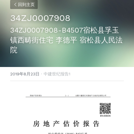
回到主页
34ZJ0007908
34ZJ0007908-B4507宿松县孚玉
镇西畴街住宅 李德平 宿松县人民法
院
2019年8月23日
·
中建世纪报告1