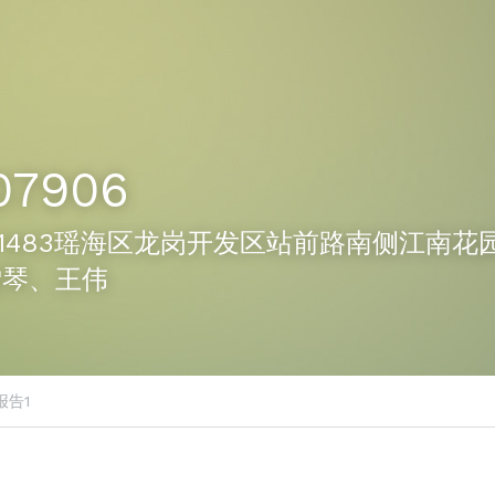
07906
06-1483瑶海区龙岗开发区站前路南侧江南花园2
雪琴、王伟
报告1