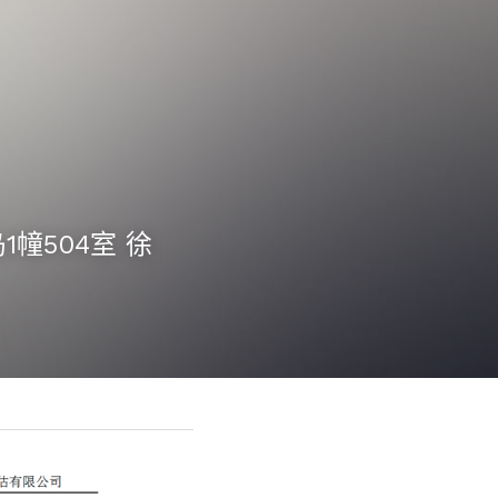
岛1幢504室 徐