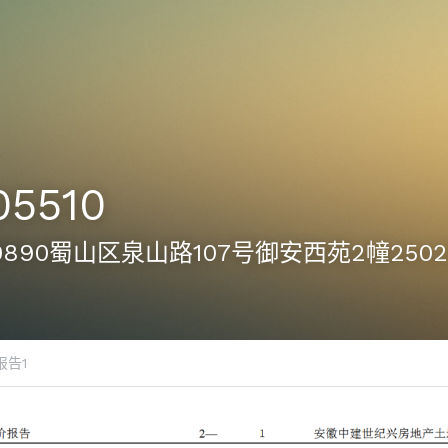
05510
10-0890蜀山区泉山路107号御安西苑2幢250
报告1