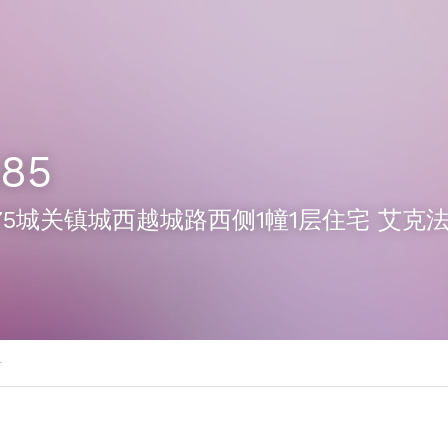
585
-0675城关镇城西越城路西侧1幢1层住宅 艾克
号