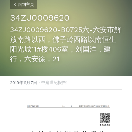
回到主页
34ZJ0009620
34ZJ0009620-B0725六-六安市解
放南路以西，佛子岭西路以南恒生
阳光城11#楼406室，刘国洋，建
行，六安徐，21
2019年11月7日
·
中建世纪报告1