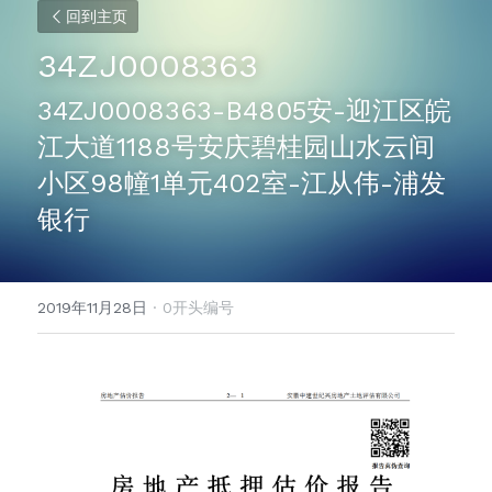
回到主页
34ZJ0008363
34ZJ0008363-B4805安-迎江区皖
江大道1188号安庆碧桂园山水云间
小区98幢1单元402室-江从伟-浦发
银行
2019年11月28日
·
0开头编号