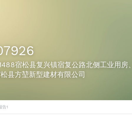
07926
926-1488宿松县复兴镇宿复公路北侧工业用
宿松县方堃新型建材有限公司
报告1