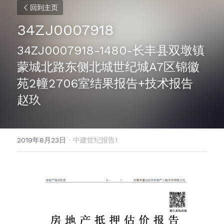
回到主页
34ZJ0007918
34ZJ0007918-1480-长丰县双墩镇
蒙城北路东侧北城世纪城A7区锦徽
苑2幢2706室结果报告+技术报告 
赵玖
2019年8月23日
·
中建世纪报告1