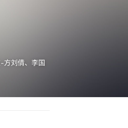
3室-方刘倩、李国