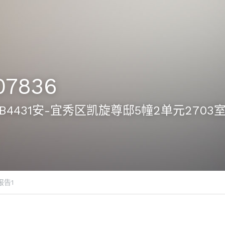
07836
36-B4431安-宜秀区凯旋尊邸5幢2单元270
报告1