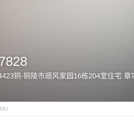
7828
28-B4423铜-铜陵市顺风家园16栋204室住宅
报告1