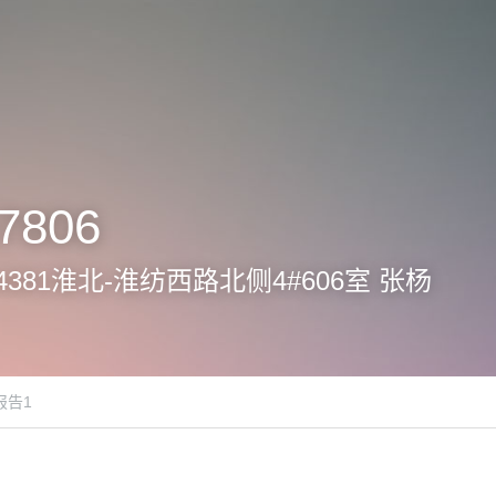
7806
6-B4381淮北-淮纺西路北侧4#606室 张杨
报告1