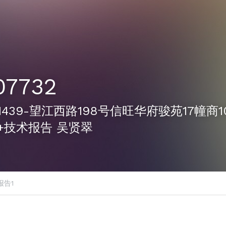
07732
2-1439-望江西路198号信旺华府骏苑17幢商
+技术报告 吴贤翠
报告1