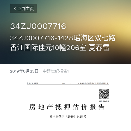
回到主页
34ZJ0007716
34ZJ0007716-1428瑶海区双七路
香江国际佳元10幢206室 夏春雷
2019年8月23日
·
中建世纪报告1