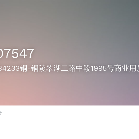
07547
47-B4233铜-铜陵翠湖二路中段1995号商业
号