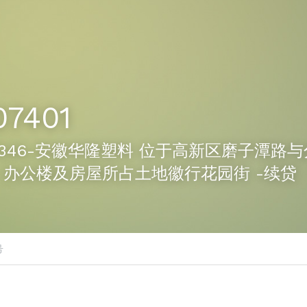
07401
01-1346-安徽华隆塑料 位于高新区磨子潭
、办公楼及房屋所占土地徽行花园街 -续贷
号