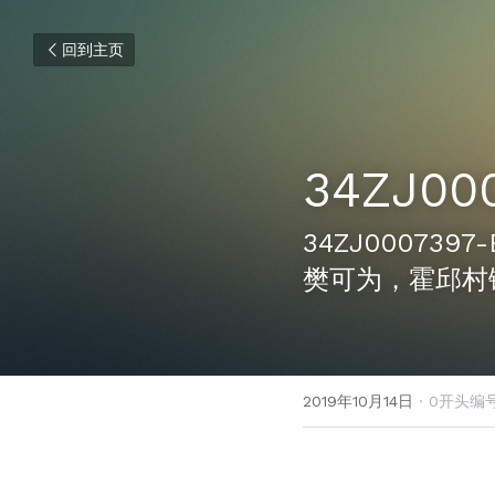
回到主页
34ZJ00
34ZJ00073
樊可为，霍邱村
2019年10月14日
·
0开头编