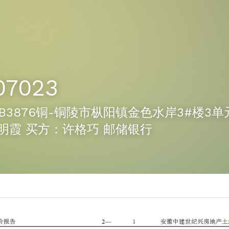
07023
23-B3876铜-铜陵市枞阳镇金色水岸3#楼3单
明霞 买方：许格巧 邮储银行
号