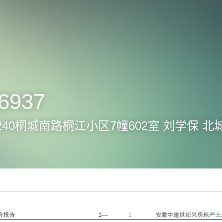
6937
37-1240桐城南路桐江小区7幢602室 刘学保 
号