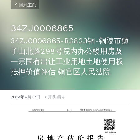
回到主页
34ZJ0006865
34ZJ0006865-B3823铜-铜陵市狮
子山北路298号院内办公楼用房及
一宗国有出让工业用地土地使用权
抵押价值评估 铜官区人民法院
2019年9月17日
·
0开头编号