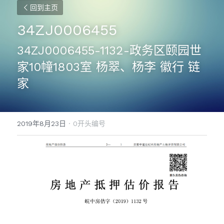
回到主页
34ZJ0006455
34ZJ0006455-1132-政务区颐园世
家10幢1803室 杨翠、杨李 徽行 链
家
2019年8月23日
·
0开头编号