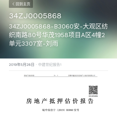
回到主页
34ZJ0005868
34ZJ0005868-B3060安-大观区纺
织南路80号华茂1958项目A区4幢2
单元3307室-刘雨
2019年5月28日
·
中建世纪报告1