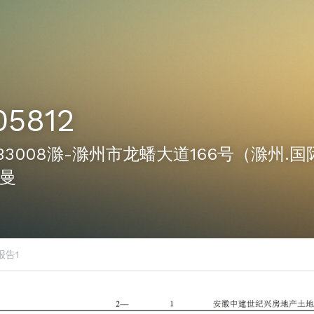
05812
12-B3008滁-滁州市龙蟠大道166号（滁州.
李曼
报告1