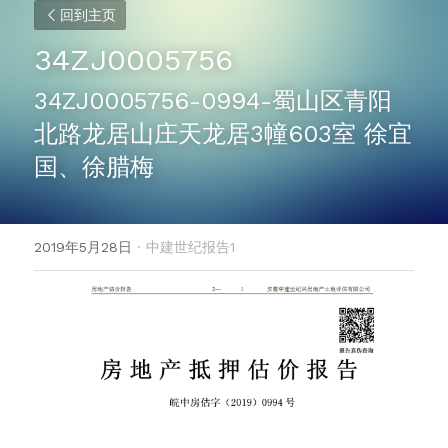
回到主页
34ZJ0005756
34ZJ0005756-0994-蜀山区青阳
北路龙居山庄天龙居3幢603室 徐宜
国、徐腊梅
2019年5月28日
·
中建世纪报告1