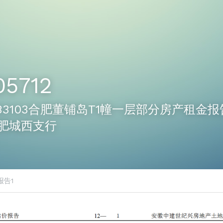
05712
12-B3103合肥董铺岛T1幢一层部分房产租金
肥城西支行
报告1