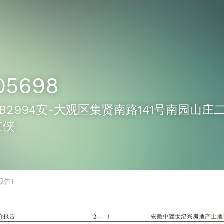
05698
98-B2994安-大观区集贤南路141号南园山庄二
红侠
报告1