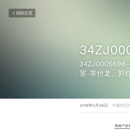
回到主页
34ZJ00
34ZJ00056
室-常付龙、郭
2019年5月28日
·
中建世纪