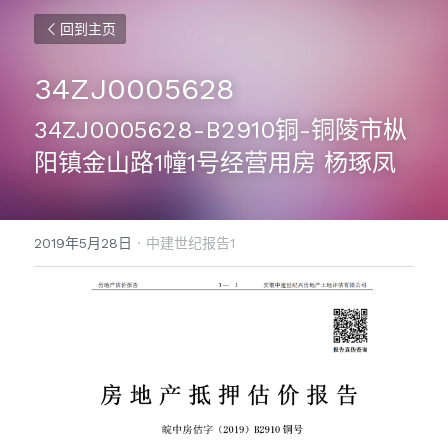
回到主页
34ZJ0005628
34ZJ0005628-B2910铜-铜陵市枞
阳镇金山路1幢1号经营用房 杨琢凤
2019年5月28日
·
中建世纪报告1