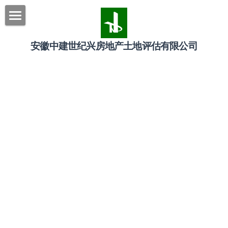
×
博客分类
首页
安徽中建世纪兴房地产土地评估有限公司
所有博客分类
走进中建世纪兴
0开头编号
房地产评估
公司简介
2023年二维码
组织架构
土地评估
企业文化
中标信息
企业荣誉
联系我们
发展历程
新闻中心
经营范围
行业新闻
搜索
合作单位
企业文化